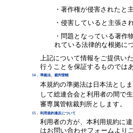
・著作権が侵害されたと
・侵害していると主張さ
・問題となっている著作
れている法律的な根拠に
上記について情報をご提供い
行うことを保証するものでは
14．
準拠法、裁判管轄
本規約の準拠法は日本法とし
して総連合会と利用者の間で
審専属管轄裁判所とします。
15．
利用規約違反について
利用者の方が、本利用規約に
は
お問い合わせフォームより